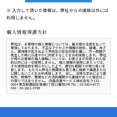
※ 入力して頂いた情報は、弊社からの連絡以外には
利用しません。
個人情報保護方針
弊社は、お客様の個人情報については、最大限の注意を払って
管理しております。 不正なアクセスや情報の紛失、破壊、改ざ
ん、漏洩等が起きぬよう予防及び安全対策を講じ、万一問題が
発生した時には速やかに対処することをお約束致します。 弊社
が得たお客様の個人情報については、お客さまが同意された目
的以外には一切使用しません。 個人情報の使用にあたっては、
その使用目的を明らかにした上で、適切な範囲での取り扱いを
致します。 もちろん弊社と無関係な第三者に無断で譲渡または
公開しないことをお約束致します。 但し、法律の定めにより裁
判所、検察庁、警察などの法的機関から要請があった場合はこ
の限りではありません。 向島流通サービス株式会社 〒131-
0034 東京都墨田区堤通2丁目12番地2号 TEL：03-3614-6771
FAX：03-3611-3789